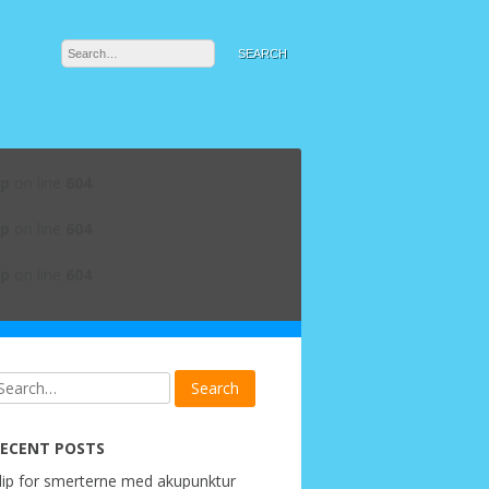
hp
on line
604
hp
on line
604
hp
on line
604
ECENT POSTS
lip for smerterne med akupunktur