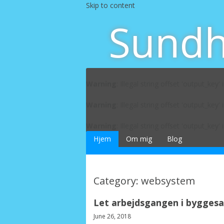
Skip to content
Sundhe
Warning
: Illegal string offset 'output_key' 
Warning
: Illegal string offset 'output_key' 
Warning
: Illegal string offset 'output_key' 
Hjem
Om mig
Blog
Category: websystem
Let arbejdsgangen i byggesa
June 26, 2018