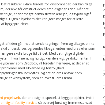
 Det resulterer i klare fordele for virksomheder, der kan følge
F
m, der ikke får omstillet deres arbejdsgange i tide. Når det
p
fentlige, er der meget administrativt arbejde, og typisk også
K
lges. Digitale hjælpemidler kan gøre meget for at lette
H
 af byggeprojektet.
m
F
t af tiden går med at sende tegninger frem og tilbage, printe
m skal underskrives og sendes tilbage, enten med brev eller som
ængere skulle bruge tid på det. Med det rigtige digitale
system, hvor I nemt og hurtigt kan dele vigtige dokumenter. I
d-systemer som Dropbox, vil fordelen her være, at det er et
r problemer med sikkerhed og fortrolighed.
lysninger skal beskyttes, og det er jeres ansvar som
3
ruge et websystem, som er lavet til jeres firma.
1
1
2
ed projekweb
, der er designet specielt til byggeprojekter. Hvis I
 en digital facility service
, så overvej først og fremmest, hvad
3