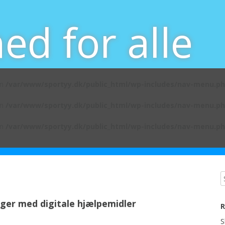
d for alle
in
/var/www/sportyy.dk/public_html/wp-includes/nav-menu.p
in
/var/www/sportyy.dk/public_html/wp-includes/nav-menu.p
in
/var/www/sportyy.dk/public_html/wp-includes/nav-menu.p
ger med digitale hjælpemidler
R
S