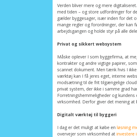
Verden bliver mere og mere digitaliseret.
med tiden – og store udfordringer for de
gælder byggesager, især inden for det of
mange regler og forordninger, der kan fø
arbejdsgangen og holde styr på alle dele
Privat og sikkert websystem
Måske oplever I som byggefirma, at mege
kontrakter og andre vigtige papirer, so
scannet dokument. Men tænk hvis I ikke l
værktøj kan I få jeres eget, interne web
modsætning til de frit tilgængelige clou
privat system, der ikke i samme grad ha
Forretningshemmeligheder og kundens op
virksomhed. Derfor giver det mening at b
Digitalt værktøj til byggeri
I dag er det muligt at købe en
løsning m
overvejer som virksomhed at
investere i