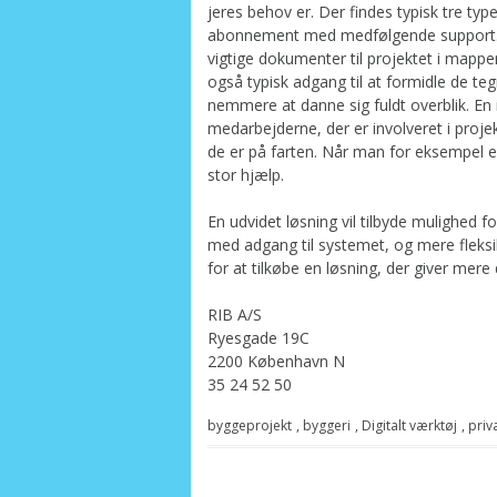
jeres behov er. Der findes typisk tre ty
abonnement med medfølgende support. Me
vigtige dokumenter til projektet i mapp
også typisk adgang til at formidle de tegn
nemmere at danne sig fuldt overblik. En
medarbejderne, der er involveret i proje
de er på farten. Når man for eksempel e
stor hjælp.
En udvidet løsning vil tilbyde mulighed fo
med adgang til systemet, og mere fleksibi
for at tilkøbe en løsning, der giver mere 
RIB A/S
Ryesgade 19C
2200 København N
35 24 52 50
byggeprojekt
,
byggeri
,
Digitalt værktøj
,
priv