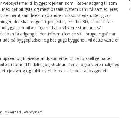
per websystemer til byggeprojekter, som I køber adgang til som
«
d det billigste og mest basale system kan I få samlet jeres
er, der nemt kan deles med andre i virksomheden. Det giver
inger, der skal bruges til projektet, endda i 3D, så det bliver
 indbygget mobilløsning med app vil være standard, så
ktet kan få adgang til den information de skal bruge, også når
r ude på byggepladsen og besigtige byggeriet, vil dette være en
r upload og frigivelse af dokumenter til de forskellige parter
litet i forhold til deling og struktur. Der vil også være mulighed
detaljestyring og fuldt overblik over alle dele af byggeriet.
at
,
sikkerhed
,
websystem