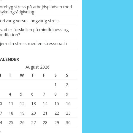
orebyg stress på arbejdspladsen med
sykologrådgivning
ortvarig versus langvarig stress
vad er forskellen på mindfulness og
editation?
jern din stress med en stresscoach
KALENDER
August 2026
M
T
W
T
F
S
S
1
2
4
5
6
7
8
9
0
11
12
13
14
15
16
7
18
19
20
21
22
23
4
25
26
27
28
29
30
1